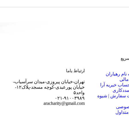
ریع
ارتباط باما
نام رهیاران
الی
تهران-خیابان پیروزی-میدان سرآسیاب-
اب‌ خیریه آرا
خیابان پورعبدی-کوچه مسجد-پلاک۱۲-
ددکاری
واحد۵
ت سفارش | شیوه
۰۲۱-۹۱۰۰۳۹۸۹
aracharity@gmail.com
صوصی
متداول