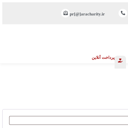
pr[@]aracharity.ir
پرداخت آنلاین