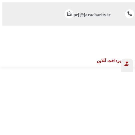
pr[@]aracharity.ir
پرداخت آنلاین