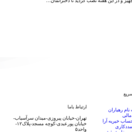
هیز و در این هفته نصب گردید تا دخترانمان…
ریع
ارتباط باما
نام رهیاران
الی
تهران-خیابان پیروزی-میدان سرآسیاب-
اب‌ خیریه آرا
خیابان پورعبدی-کوچه مسجد-پلاک۱۲-
ددکاری
واحد۵