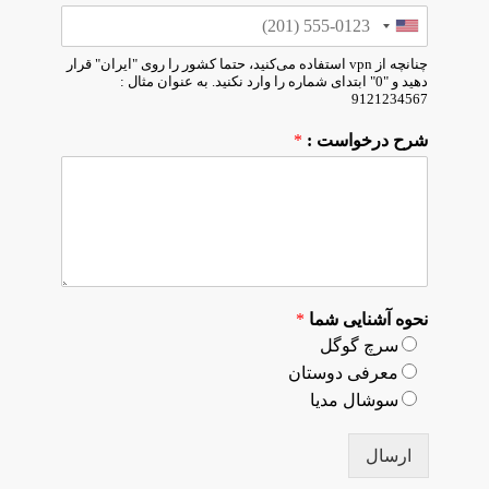
چنانچه از vpn استفاده می‌کنید، حتما کشور را روی "ایران" قرار
دهید و "0" ابتدای شماره را وارد نکنید. به عنوان مثال :
9121234567
شرح درخواست :
*
نحوه آشنایی شما
*
سرچ گوگل
معرفی دوستان
سوشال مدیا
ارسال